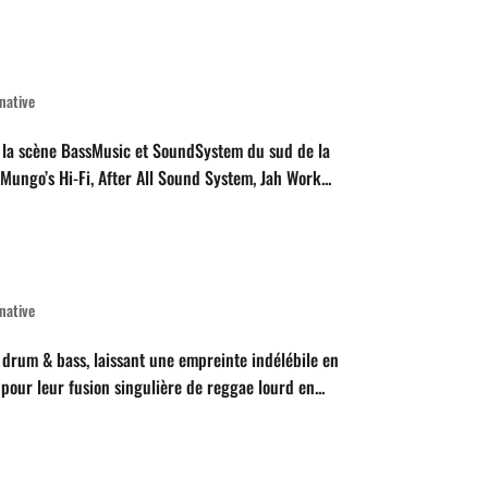
native
ur la scène BassMusic et SoundSystem du sud de la
ungo’s Hi-Fi, After All Sound System, Jah Work...
native
t drum & bass, laissant une empreinte indélébile en
s pour leur fusion singulière de reggae lourd en...