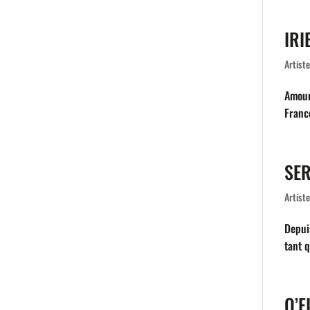
IRI
Artist
Amour
Franc
SER
Artist
Depui
tant q
O’F