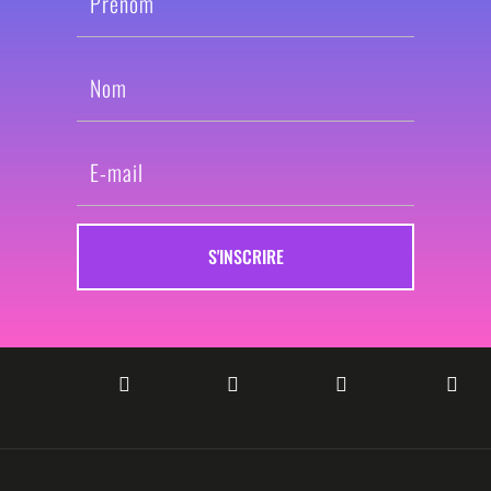
S'INSCRIRE



