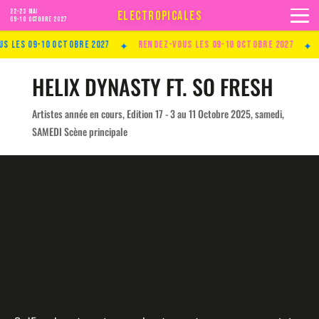
22-23 MAI
ELECTROPICALES
09-10 Octobre 2027
✦
✦
les 09-10 Octobre 2027
Rendez-vous les 09-10 Octobre 2027
Re
HELIX DYNASTY FT. SO FRESH
Artistes année en cours
,
Edition 17 - 3 au 11 Octobre 2025
,
samedi
,
SAMEDI Scène principale