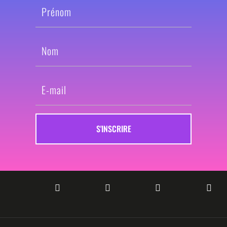
S'INSCRIRE



