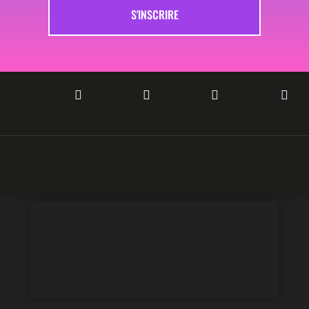
S'INSCRIRE



