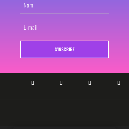
S'INSCRIRE



