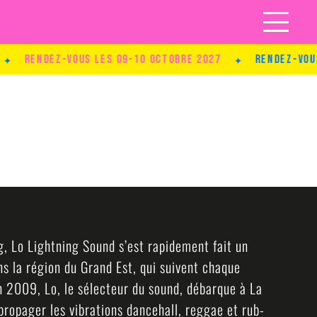
endez-vous les 09-10 Octobre 2027
✦
Rendez-vous les 
, Lo Lightning Sound s’est rapidement fait un
ns la région du Grand Est, qui suivent chaque
En 2009, Lo, le sélecteur du sound, débarque à La
 propager les vibrations dancehall, reggae et rub-