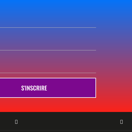
S'INSCRIRE

