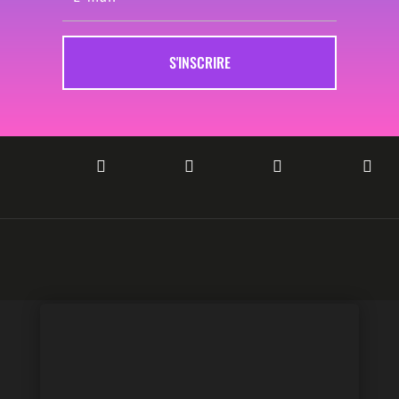
S'INSCRIRE



