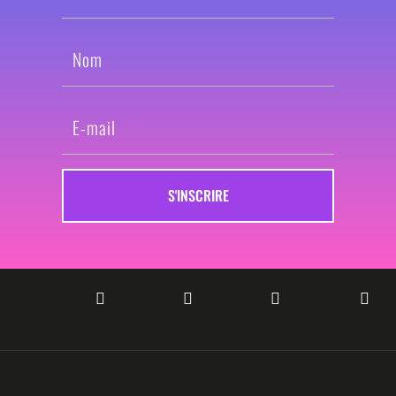
S'INSCRIRE



