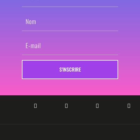
S'INSCRIRE



