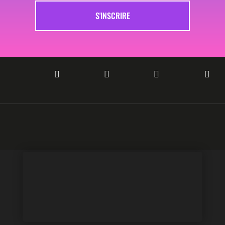
S'INSCRIRE



